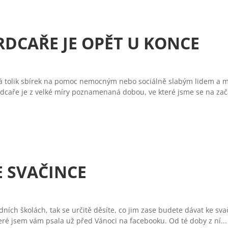
RDCAŘE JE OPĚT U KONCE
koná tolik sbírek na pomoc nemocným nebo sociálně slabým lidem a
srdcaře je z velké míry poznamenaná dobou, ve které jsme se na začá
 SVAČINCE
adních školách, tak se určitě děsíte, co jim zase budete dávat ke s
teré jsem vám psala už před Vánoci na facebooku. Od té doby z ní...