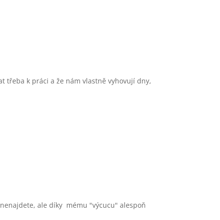
t třeba k práci a že nám vlastně vyhovují dny,
h nenajdete, ale díky mému "výcucu" alespoň