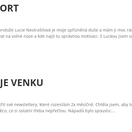
PORT
 protože Lucie Nestrašilová je moje spřízněná duše a mám ji moc r
at na volné noze a kde najít tu správnou motivaci. S Luckou jsem se
JE VENKU
řit své newslettery, které rozesílám 2x měsíčně. Chtěla jsem, aby t
něco, co si ostatní třeba nepřečtou. Nápadů bylo spoustu:...