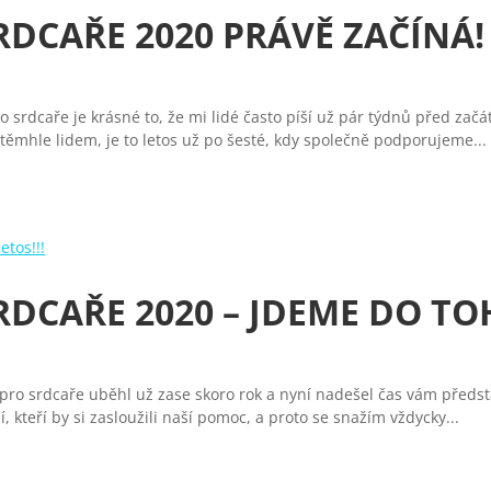
RDCAŘE 2020 PRÁVĚ ZAČÍNÁ!
dcaře je krásné to, že mi lidé často píší už pár týdnů před začátk
 těmhle lidem, je to letos už po šesté, kdy společně podporujeme...
DCAŘE 2020 – JDEME DO TOH
 pro srdcaře uběhl už zase skoro rok a nyní nadešel čas vám předst
, kteří by si zasloužili naší pomoc, a proto se snažím vždycky...