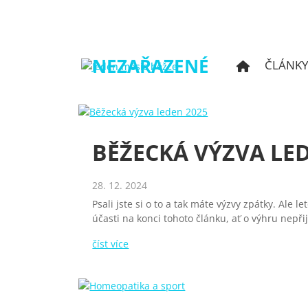
NEZAŘAZENÉ
ČLÁNK
BĚŽECKÁ VÝZVA LE
28. 12. 2024
Psali jste si o to a tak máte výzvy zpátky. Ale 
účasti na konci tohoto článku, ať o výhru nepř
číst více