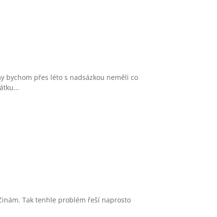
 my bychom přes léto s nadsázkou neměli co
tku...
vačinám. Tak tenhle problém řeší naprosto