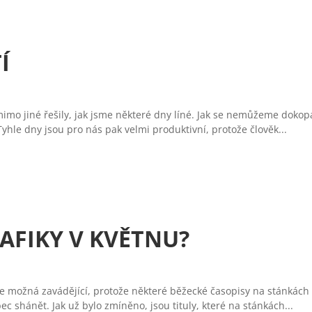
Í
imo jiné řešily, jak jsme některé dny líné. Jak se nemůžeme dokopa
Tyhle dny jsou pro nás pak velmi produktivní, protože člověk...
AFIKY V KVĚTNU?
ude možná zavádějící, protože některé běžecké časopisy na stánkác
bec shánět. Jak už bylo zmíněno, jsou tituly, které na stánkách...