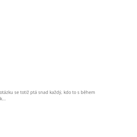
tázku se totiž ptá snad každý, kdo to s během
...