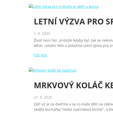
LETNÍ VÝZVA PRO S
1. 9. 2020
Život není fair, protože kdyby byl, tak se ne
dělat. Letošní léto a potažmo Letní výzva pro 
číst více
MRKVOVÝ KOLÁČ KE
27. 8. 2020
Září už je za dveřma a vy co máte děti na zákl
skvělá kuchařka "Velká svačinková bichle", o k