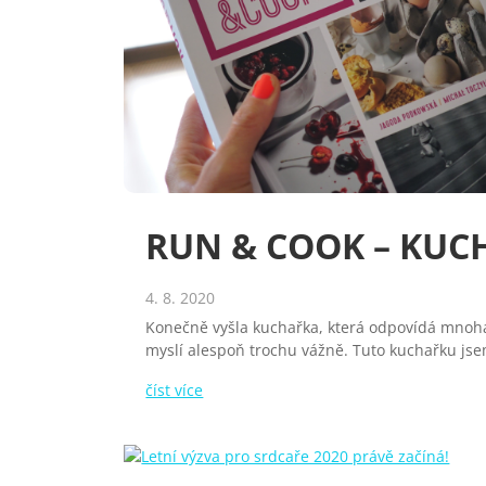
RUN & COOK – KUC
4. 8. 2020
Konečně vyšla kuchařka, která odpovídá mnoha 
myslí alespoň trochu vážně. Tuto kuchařku jse
číst více