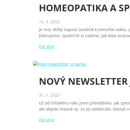
HOMEOPATIKA A S
16. 3. 2023
Je moc těžký napsat úvodník k tomuhle videu,
plánujeme, společně si radíme, jak lépe pracov
číst více
NOVÝ NEWSLETTER 
31. 1. 2023
Už od loňského roku jsem přemýšlela, jak zpest
ale abyste hlavně vy, co jej odebíráte, dostali 
číst více