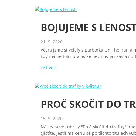
BOJUJEME S LENOST
21. 5. 2020
Včera jsme si volaly s Barborka On The Run a m
kdy máme tolik práce, že nevíme, jak zastavit. 
číst více
PROČ SKOČIT DO TR
15. 5. 2020
Název nové rubriky "Proč skočit do trafiky" b
zjistíte, jestli má cenu se po těchto titulech vů