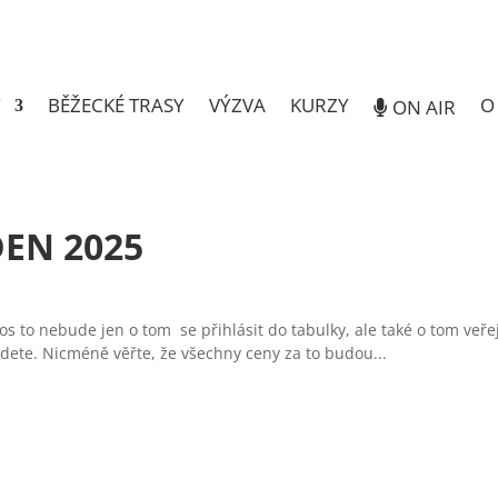
Y
BĚŽECKÉ TRASY
VÝZVA
KURZY
O
ON AIR
DEN 2025
letos to nebude jen o tom se přihlásit do tabulky, ale také o tom ve
ijdete. Nicméně věřte, že všechny ceny za to budou...