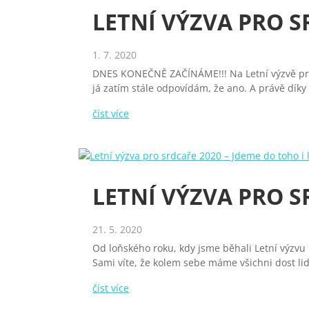
LETNÍ VÝZVA PRO S
1. 7. 2020
DNES KONEČNĚ ZAČÍNÁME!!! Na Letní výzvě pro sr
já zatím stále odpovídám, že ano. A právě díky
číst více
LETNÍ VÝZVA PRO SR
21. 5. 2020
Od loňského roku, kdy jsme běhali Letní výzvu
Sami víte, že kolem sebe máme všichni dost lidí
číst více