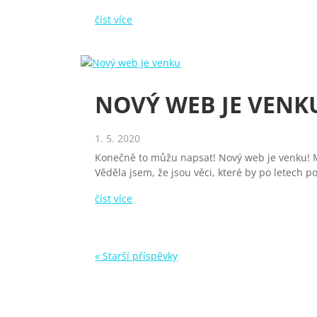
číst více
NOVÝ WEB JE VENK
1. 5. 2020
Konečně to můžu napsat! Nový web je venku! M
Věděla jsem, že jsou věci, které by po letech 
číst více
« Starší příspěvky