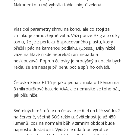
Nakonec to u mě vyhrála tahle „ninja“ zelená.
Klasické parametry shrnu na konci, ale co stojí za
zmínku je samozřejmě váha. Váží pouze 97 g a to díky
tomu, že je z perfektně zpracovaného plastu, který
přežil i pád na kamenou podlahu. (Upsss.) Díky nízké
váze na hlavě nikde nepřekáží ani nepadá a
nesklouzává. Popruh čelovky je prodyšný a docela bych
řekla, že ani nesaje při běhu pot a spíš ho odvádí.
Čelovka Fénix HL16 je jako jedna z mála od Fénixu na
3 mikrotužkové baterie AAA, ale nemusíte se toho bát,
jak píšu níže.
Světelných režimů je na čelovce je 6. 4 na bílé světlo, 2
na červené, včetně SOS režimu. Světelnost je až 450
lumenů, což na normální běh v zimním období bude
naprosto dostačující. Výdrž dle údajů od výrobce