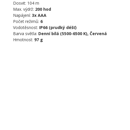
Dosvit: 104 m
Max. výdrž:
200 hod
Napájení:
3x AAA
Počet režimů:
6
Vodotěsnost:
IP66 (prudký déšť)
Barva světla:
Denní bílá (5500-6500 K), Červená
Hmotnost:
97 g