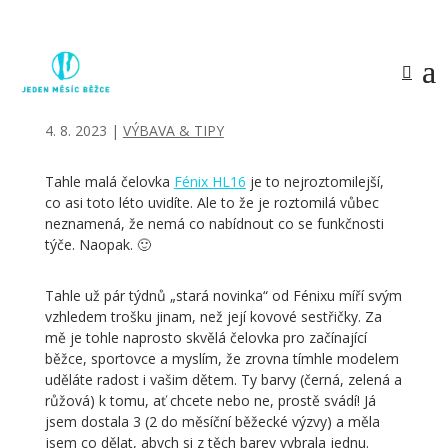
ČELOVKA FÉNIX HL16
4. 8. 2023
|
VÝBAVA & TIPY
Tahle malá čelovka
Fénix HL16
je to nejroztomilejší,
co asi toto léto uvidíte. Ale to že je roztomilá vůbec
neznamená, že nemá co nabídnout co se funkčnosti
týče. Naopak. 🙂
Tahle už pár týdnů „stará novinka“ od Fénixu míří svým
vzhledem trošku jinam, než její kovové sestřičky. Za
mě je tohle naprosto skvělá čelovka pro začínající
běžce, sportovce a myslím, že zrovna tímhle modelem
uděláte radost i vašim dětem. Ty barvy (černá, zelená a
růžová) k tomu, ať chcete nebo ne, prostě svádí! Já
jsem dostala 3 (2 do měsíční běžecké výzvy) a měla
jsem co dělat, abych si z těch barev vybrala jednu.