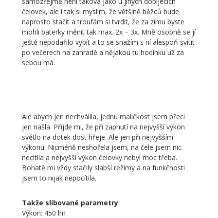
samozřejmě není taková jako u jiných dobíjecích
čelovek, ale i tak si myslím, že většině běžců bude
naprosto stačit a troufám si tvrdit, že za zimu byste
mohli baterky měnit tak max. 2x – 3x. Mně osobně se jí
ještě nepodařilo vybít a to se snažím s ní alespoň svítit
po večerech na zahradě a nějakou tu hodinku už za
sebou má.
Ale abych jen nechválila, jednu maličkost jsem přeci
jen našla. Přijde mi, že při zapnutí na nejvyšší výkon
světlo na dotek dost hřeje. Ale jen při nejvyšším
výkonu. Nicméně neshořela jsem, na čele jsem nic
necítila a nejvyšší výkon čelovky nebyl moc třeba.
Bohatě mi vždy stačily slabší režimy a na funkčnosti
jsem to nijak nepocítila.
Takže slibované parametry
Výkon: 450 lm