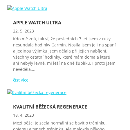
APPLE WATCH ULTRA
22. 5. 2023
Kdo mě zná, tak ví, že posledních 7 let jsem z ruky
nesundala hodinky Garmin. Nosila jsem je i na spaní
a jedinou výjimku jsem dělala při jejich nabíjení.
Všechny ostatní hodinky, které mám doma a které
ani nebyly levné, mi leží na dně šuplíku. I proto jsem
nevěděla,...
číst více
KVALITNÍ BĚŽECKÁ REGENERACE
18. 4. 2023
Mezi běžci je zcela normální se bavit o tréninku,
objemu a typech tréninku. Ale málokdy někoho