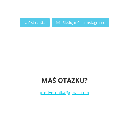
Načíst další...
Sleduj mě na Instagramu
MÁŠ OTÁZKU?
pretiveronika@gmail.com