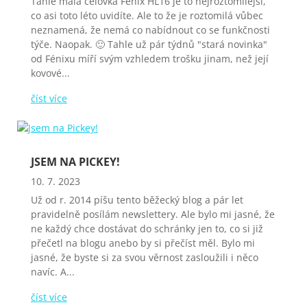
Tahle malá čelovka Fénix HL16 je to nejroztomilejší,
co asi toto léto uvidíte. Ale to že je roztomilá vůbec
neznamená, že nemá co nabídnout co se funkčnosti
týče. Naopak. 🙂 Tahle už pár týdnů "stará novinka"
od Fénixu míří svým vzhledem trošku jinam, než její
kovové...
číst více
JSEM NA PICKEY!
10. 7. 2023
Už od r. 2014 píšu tento běžecký blog a pár let
pravidelně posílám newslettery. Ale bylo mi jasné, že
ne každý chce dostávat do schránky jen to, co si již
přečetl na blogu anebo by si přečíst měl. Bylo mi
jasné, že byste si za svou věrnost zasloužili i něco
navíc. A...
číst více