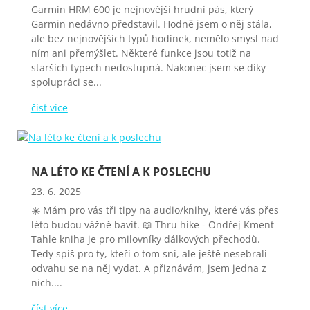
Garmin HRM 600 je nejnovější hrudní pás, který
Garmin nedávno představil. Hodně jsem o něj stála,
ale bez nejnovějších typů hodinek, nemělo smysl nad
ním ani přemýšlet. Některé funkce jsou totiž na
starších typech nedostupná. Nakonec jsem se díky
spolupráci se...
číst více
NA LÉTO KE ČTENÍ A K POSLECHU
23. 6. 2025
☀️ Mám pro vás tři tipy na audio/knihy, které vás přes
léto budou vážně bavit. 📖 Thru hike - Ondřej Kment
Tahle kniha je pro milovníky dálkových přechodů.
Tedy spíš pro ty, kteří o tom sní, ale ještě nesebrali
odvahu se na něj vydat. A přiznávám, jsem jedna z
nich....
číst více