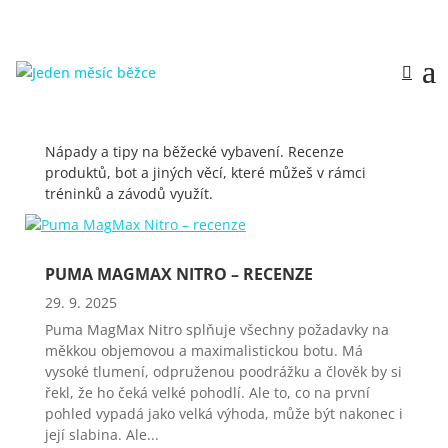
VÝBAVA & TIPY
Nápady a tipy na běžecké vybavení. Recenze
produktů, bot a jiných věcí, které můžeš v rámci
tréninků a závodů využít.
PUMA MAGMAX NITRO – RECENZE
29. 9. 2025
Puma MagMax Nitro splňuje všechny požadavky na
měkkou objemovou a maximalistickou botu. Má
vysoké tlumení, odpruženou poodrážku a člověk by si
řekl, že ho čeká velké pohodlí. Ale to, co na první
pohled vypadá jako velká výhoda, může být nakonec i
její slabina. Ale...