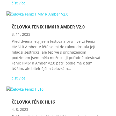
číst více
ČELOVKA FENIX HM61R AMBER V2.0
3. 11. 2023
Před dvěma lety jsem testovala první verzi Fenix
HM61R Amber. V létě se mi do rukou dostala její
mladší sestřička, ale teprve s přicházejícím
podzimem jsem měla možnost ji pořádně otestovat.
Fenix HM61R Amber V2.0 patří podle mě k těm
těžším, ale bitelnějším čelovkám...
číst více
ČELOVKA FÉNIX HL16
4. 8. 2023