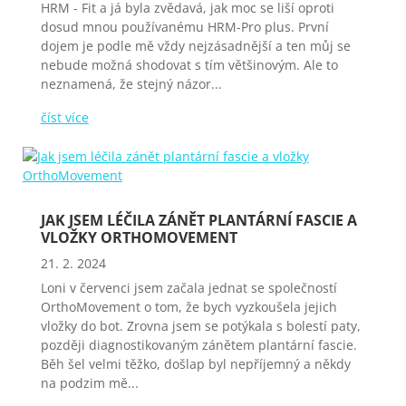
HRM - Fit a já byla zvědavá, jak moc se liší oproti
dosud mnou používanému HRM-Pro plus. První
dojem je podle mě vždy nejzásadnější a ten můj se
nebude možná shodovat s tím většinovým. Ale to
neznamená, že stejný názor...
číst více
JAK JSEM LÉČILA ZÁNĚT PLANTÁRNÍ FASCIE A
VLOŽKY ORTHOMOVEMENT
21. 2. 2024
Loni v červenci jsem začala jednat se společností
OrthoMovement o tom, že bych vyzkoušela jejich
vložky do bot. Zrovna jsem se potýkala s bolestí paty,
později diagnostikovaným zánětem plantární fascie.
Běh šel velmi těžko, došlap byl nepříjemný a někdy
na podzim mě...