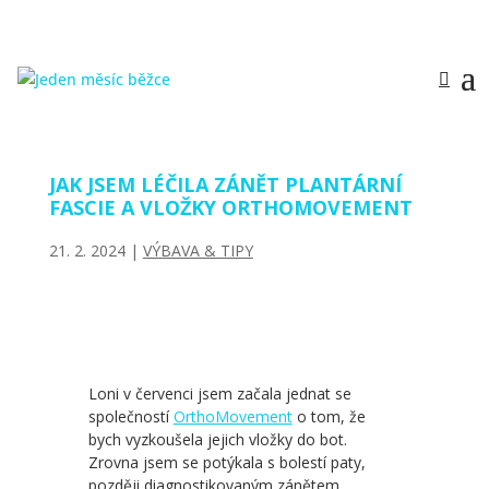
JAK JSEM LÉČILA ZÁNĚT PLANTÁRNÍ
FASCIE A VLOŽKY ORTHOMOVEMENT
21. 2. 2024
|
VÝBAVA & TIPY
Loni v červenci jsem začala jednat se
společností
OrthoMovement
o tom, že
bych vyzkoušela jejich vložky do bot.
Zrovna jsem se potýkala s bolestí paty,
později diagnostikovaným zánětem