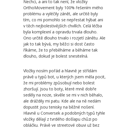
Nechci, a ani to tak není, že vložky
OrthoMovement byly 100% řešením mého
problému a vyléčily zánět, ale určitě byly
tím, co mi pomohlo se nepřestat hýbat ani
v těch nejbolestivějších chvílích. Celá léčba
byla komplexní a opravdu trvala dlouho.
Ono určitě dlouho trvalo i rozjetí zánětu. Ale
jak to tak bývá, my běžci si dost často
říkáme, že to přeběháme a běháme tak
dlouho, dokud je bolest snesitelná.
Vložky nosím pořád a hlavně je střídám
právě u typů bot, u kterých jsem měla pocit,
že mi problémy způsobují nebo bolest
zhoršují. Jsou to boty, které mně dobře
seděly na noze, skvěle se mi v nich běhalo,
ale dráždily mi patu. Kde ale na ně nedám
dopustit jsou tenisky na běžné nošení.
Hlavně u Conversek a podobných typů tyhle
vložky dělají z tvrdého došlapu chůzi po
obláčku. Právě ve streetové obuvi už bez