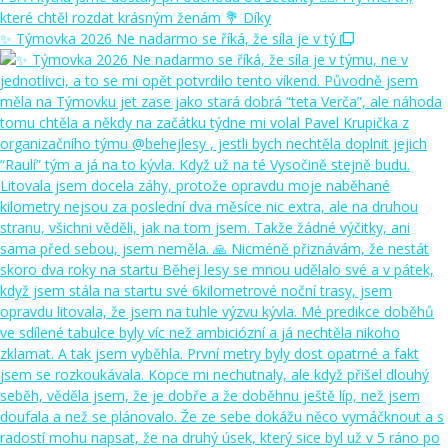
✨ Týmovka 2026 Ne nadarmo se říká, že síla je v tý