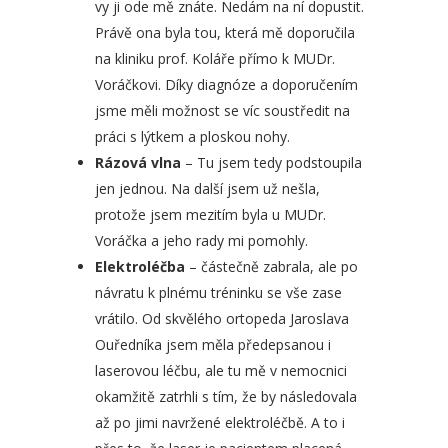
vy ji ode mě znáte. Nedám na ní dopustit.
Právě ona byla tou, která mě doporučila
na kliniku prof. Koláře přímo k MUDr.
Voráčkovi. Díky diagnóze a doporučením
jsme měli možnost se víc soustředit na
práci s lýtkem a ploskou nohy.
Rázová vlna
– Tu jsem tedy podstoupila
jen jednou. Na další jsem už nešla,
protože jsem mezitím byla u MUDr.
Voráčka a jeho rady mi pomohly.
Elektroléčba
– částečně zabrala, ale po
návratu k plnému tréninku se vše zase
vrátilo. Od skvělého ortopeda Jaroslava
Ouředníka jsem měla předepsanou i
laserovou léčbu, ale tu mě v nemocnici
okamžitě zatrhli s tím, že by následovala
až po jimi navržené elektroléčbě. A to i