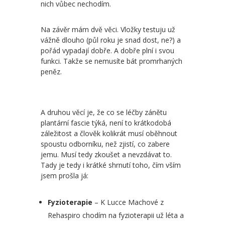
nich vůbec nechodím.
Na závěr mám dvě věci. Vložky testuju už
vážně dlouho (půl roku je snad dost, ne?) a
pořád vypadají dobře. A dobře plní i svou
funkci. Takže se nemusíte bát promrhaných
peněz.
A druhou věcí je, že co se léčby zánětu
plantární fascie týká, není to krátkodobá
záležitost a člověk kolikrát musí oběhnout
spoustu odborníku, než zjistí, co zabere
jemu. Musí tedy zkoušet a nevzdávat to.
Tady je tedy i krátké shrnutí toho, čím vším
jsem prošla já:
Fyzioterapie
– K Lucce Machové z
Rehaspiro chodím na fyzioterapii už léta a