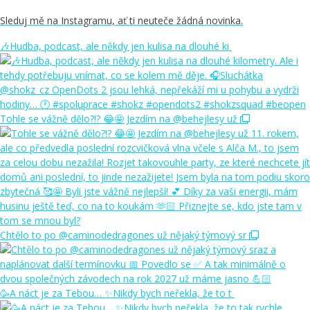
Sleduj mě na Instagramu, ať ti neuteče žádná novinka.
🎶Hudba, podcast, ale někdy jen kulisa na dlouhé ki
Tohle se vážně dělo?!? 😂🤩 Jezdím na @behejlesy už
Chtělo to po @caminodedragones už nějaký týmový sr
🥳A náct je za Tebou… ✨Nikdy bych neřekla, že to t