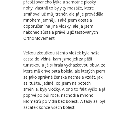
přetěžovaného lýtka a samotné plosky
nohy. Vlastně to byly ty masáže, které
zmiňoval už můj trenér, ale já je prováděla
mnohem jemněji. Také jsem dostala
doporučení na jiné vložky, ale já jsem
nakonec zůstala právě u již testovaných
OrthoMovement.
Velkou zkouškou těchto vložek byla naše
cesta do Vídně, kam jsme jeli za pěší
turistikou a já si brala vycházkovou obuv, ze
které mě dříve pata bolela, ale kterých jsem
se jako správná ženská nechtěla vzdát. Jak
asi tušíte, jediné, co jsem na botech
změnila, byly vložky. A ono to fakt vyšlo a já
poprvé po půl roce, nachodila mnoho
kilometrů po Vídni bez bolesti. A tady asi byl
začátek konce všech bolestí.