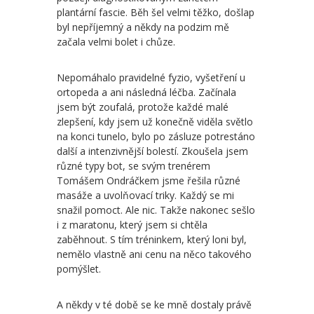
plantární fascie. Běh šel velmi těžko, došlap
byl nepříjemný a někdy na podzim mě
začala velmi bolet i chůze.
Nepomáhalo pravidelné fyzio, vyšetření u
ortopeda a ani následná léčba. Začínala
jsem být zoufalá, protože každé malé
zlepšení, kdy jsem už konečně viděla světlo
na konci tunelo, bylo po zásluze potrestáno
další a intenzivnější bolestí. Zkoušela jsem
různé typy bot, se svým trenérem
Tomášem Ondráčkem jsme řešila různé
masáže a uvolňovací triky. Každý se mi
snažil pomoct. Ale nic. Takže nakonec sešlo
i z maratonu, který jsem si chtěla
zaběhnout. S tím tréninkem, který loni byl,
nemělo vlastně ani cenu na něco takového
pomýšlet.
A někdy v té době se ke mně dostaly právě