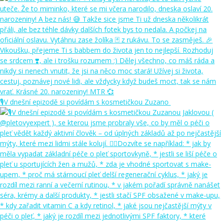
🎙️V dnešní epizodě si povídám s kosmetičkou Zuzano