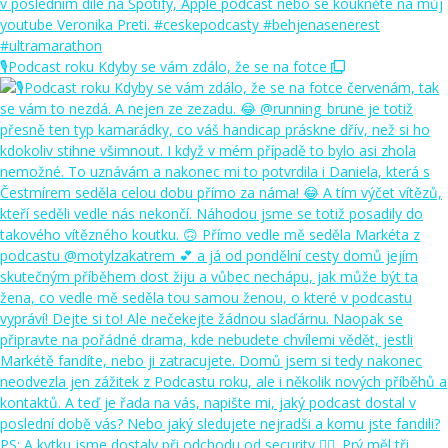
🎙️Podcast roku Kdyby se vám zdálo, že se na fotce