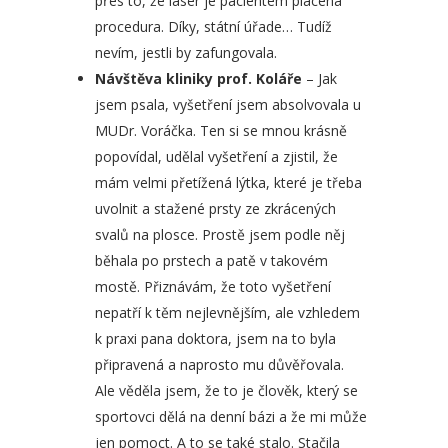
přes to, že laser je pacientem placená
procedura. Díky, státní úřade… Tudíž
nevím, jestli by zafungovala.
Návštěva kliniky prof. Koláře
– Jak
jsem psala, vyšetření jsem absolvovala u
MUDr. Voráčka. Ten si se mnou krásně
popovídal, udělal vyšetření a zjistil, že
mám velmi přetížená lýtka, které je třeba
uvolnit a stažené prsty ze zkrácených
svalů na plosce. Prostě jsem podle něj
běhala po prstech a patě v takovém
mostě. Přiznávám, že toto vyšetření
nepatří k těm nejlevnějším, ale vzhledem
k praxi pana doktora, jsem na to byla
připravená a naprosto mu důvěřovala.
Ale věděla jsem, že to je člověk, který se
sportovci dělá na denní bázi a že mi může
jen pomoct. A to se také stalo. Stačila