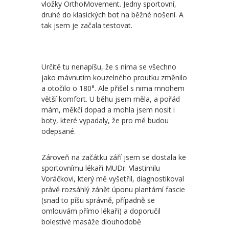
vložky OrthoMovement. Jedny sportovní,
druhé do klasických bot na běžné nošení. A
tak jsem je začala testovat.
Určitě tu nenapíšu, že s nima se všechno
jako mávnutím kouzelného proutku změnilo
a otočilo o 180°. Ale přišel s nima mnohem
větší komfort. U běhu jsem měla, a pořád
mám, měkčí dopad a mohla jsem nosit i
boty, které vypadaly, že pro mě budou
odepsané.
Zároveň na začátku září jsem se dostala ke
sportovnímu lékaři MUDr. Vlastimilu
Voráčkovi, který mě vyšetřil, diagnostikoval
právě rozsáhlý zánět úponu plantární fascie
(snad to píšu správně, případně se
omlouvám přímo lékaři) a doporučil
bolestivé masáže dlouhodobě