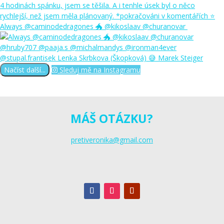
Always @caminodedragones 🐲 @kikoslaav @churanovar
Načíst další...
Sleduj mě na Instagramu
MÁŠ OTÁZKU?
pretiveronika@gmail.com