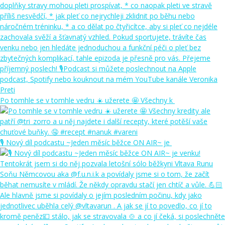
Po tomhle se v tomhle vedru ☀️ užerete 🤩 Všechny k
🎙️ Nový díl podcastu ~Jeden měsíc běžce ON AIR~ je