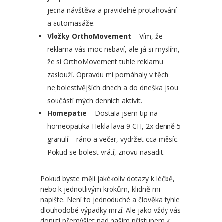
jedna návštěva a pravidelné protahování
a automasáže.
Vložky OrthoMovement
– Vím, že
reklama vás moc nebaví, ale já si myslím,
že si OrthoMovement tuhle reklamu
zaslouží. Opravdu mi pomáhaly v těch
nejbolestivějších dnech a do dneška jsou
součástí mých denních aktivit.
Homepatie
– Dostala jsem tip na
homeopatika Hekla lava 9 CH, 2x denně 5
granulí – ráno a večer, vydržet cca měsíc.
Pokud se bolest vrátí, znovu nasadit.
Pokud byste měli jakékoliv dotazy k léčbě,
nebo k jednotlivým krokům, klidně mi
napište. Není to jednoduché a člověka tyhle
dlouhodobé výpadky mrzí. Ale jako vždy vás
donutí přemýšlet nad naším přístupem k