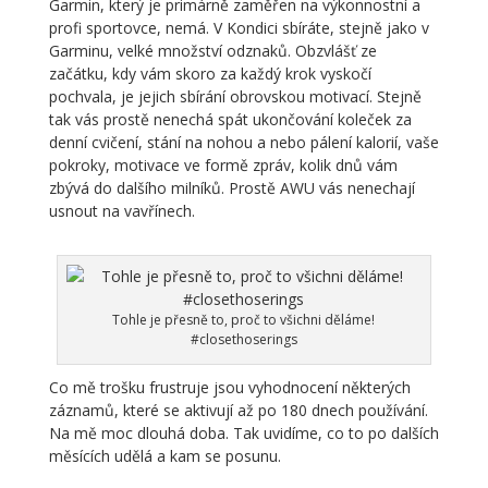
Garmin, který je primárně zaměřen na výkonnostní a
profi sportovce, nemá. V Kondici sbíráte, stejně jako v
Garminu, velké množství odznaků. Obzvlášť ze
začátku, kdy vám skoro za každý krok vyskočí
pochvala, je jejich sbírání obrovskou motivací. Stejně
tak vás prostě nenechá spát ukončování koleček za
denní cvičení, stání na nohou a nebo pálení kalorií, vaše
pokroky, motivace ve formě zpráv, kolik dnů vám
zbývá do dalšího milníků. Prostě AWU vás nenechají
usnout na vavřínech.
Tohle je přesně to, proč to všichni děláme!
#closethoserings
Co mě trošku frustruje jsou vyhodnocení některých
záznamů, které se aktivují až po 180 dnech používání.
Na mě moc dlouhá doba. Tak uvidíme, co to po dalších
měsících udělá a kam se posunu.