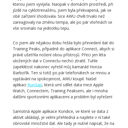
kterou jsem vyvíjela. Naopak v domácím prostředí, při
jízdě na cyklotrenažéru, jsem byla překvapená, jak se
obě zařízení shodovala. Sice AWU chvíli trvalo než
zareagovaly na změnu tempa, ale po pár vteřinách se
vše srovnalo na jednotku tepu.
Co jsem ale nějakou dobu řešila bylo převedení dat do
Training Peaks, případně do aplikace Connect, abych si
právě ušetřila nošení obou přístrojů. Přeci jen léta
uložených dat v Connectu nechci ztratit. Tuhle
zapeklitost nakonec vyřešil můj kamarád Honza
Barbořík. Ten si totiž po pár telefonátech se mnou a
vyptávání na spokojenost, AWU koupil. Našel
aplikaci
RunGap
, která umí sdílet data mezi Apple
Watch, Connectem, Training Peaksem, ale i mnoha
dalšími sportovními aplikacemi a problém byl vyřešen!
Samotná Apple aplikace Kondice, ve které se data z
aktivit ukládají, je velmi přehledná a najdete v ní také
obrovské množství dat. Ale tady je nutné napsat, že na