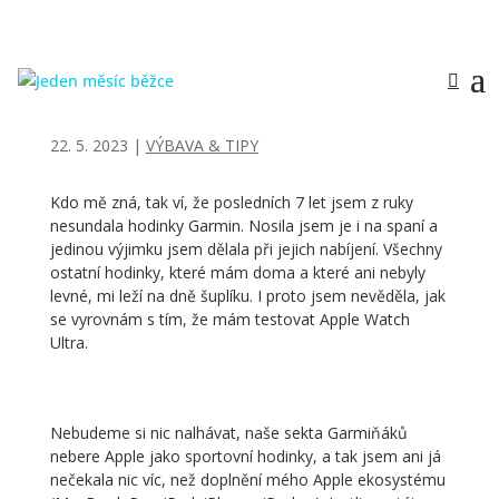
APPLE WATCH ULTRA
22. 5. 2023
|
VÝBAVA & TIPY
Kdo mě zná, tak ví, že posledních 7 let jsem z ruky
nesundala hodinky Garmin. Nosila jsem je i na spaní a
jedinou výjimku jsem dělala při jejich nabíjení. Všechny
ostatní hodinky, které mám doma a které ani nebyly
levné, mi leží na dně šuplíku. I proto jsem nevěděla, jak
se vyrovnám s tím, že mám testovat Apple Watch
Ultra.
Nebudeme si nic nalhávat, naše sekta Garmiňáků
nebere Apple jako sportovní hodinky, a tak jsem ani já
nečekala nic víc, než doplnění mého Apple ekosystému