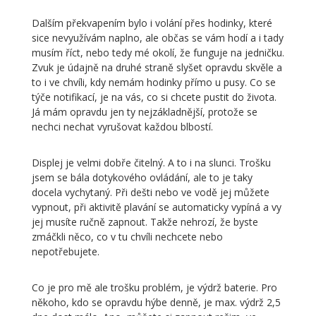
Dalším překvapením bylo i volání přes hodinky, které
sice nevyužívám naplno, ale občas se vám hodí a i tady
musím říct, nebo tedy mé okolí, že funguje na jedničku.
Zvuk je údajně na druhé straně slyšet opravdu skvěle a
to i ve chvíli, kdy nemám hodinky přímo u pusy. Co se
týče notifikací, je na vás, co si chcete pustit do života.
Já mám opravdu jen ty nejzákladnější, protože se
nechci nechat vyrušovat každou blbostí.
Displej je velmi dobře čitelný. A to i na slunci. Trošku
jsem se bála dotykového ovládání, ale to je taky
docela vychytaný. Při dešti nebo ve vodě jej můžete
vypnout, při aktivitě plavání se automaticky vypíná a vy
jej musíte ručně zapnout. Takže nehrozí, že byste
zmáčkli něco, co v tu chvíli nechcete nebo
nepotřebujete.
Co je pro mě ale trošku problém, je výdrž baterie. Pro
někoho, kdo se opravdu hýbe denně, je max. výdrž 2,5