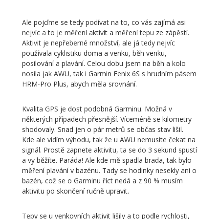
Ale pojďme se tedy podívat na to, co vás zajímá asi
nejvíc a to je měření aktivit a měření tepu ze zápěstí.
Aktivit je nepřeberné množství, ale já tedy nejvíc
používala cyklistiku doma a venku, běh venku,
posilování a plavání. Celou dobu jsem na běh a kolo
nosila jak AWU, tak i Garmin Fenix 6S s hrudním pásem
HRM-Pro Plus, abych měla srovnání.
Kvalita GPS je dost podobná Garminu. Možná v
některých případech přesnější. Víceméně se kilometry
shodovaly. Snad jen o pár metrů se občas stav lišil.
Kde ale vidím výhodu, tak že u AWU nemusíte čekat na
signál. Prostě zapnete aktivitu, ta se do 3 sekund spustí
a vy běžíte. Paráda! Ale kde mě spadla brada, tak bylo
měření plavání v bazénu. Tady se hodinky nesekly ani o
bazén, což se o Garminu říct nedá a z 90 % musím
aktivitu po skončení ručně upravit.
Tepy se u venkovních aktivit lišily a to podle rychlosti,