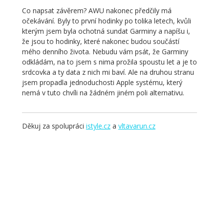
Co napsat závěrem? AWU nakonec předčily má
očekávání. Byly to první hodinky po tolika letech, kvůli
kterým jsem byla ochotná sundat Garminy a napíšu i,
že jsou to hodinky, které nakonec budou součástí
mého denního života. Nebudu vám psát, že Garminy
odkládám, na to jsem s nima prožila spoustu let a je to
srdcovka a ty data z nich mi baví. Ale na druhou stranu
jsem propadla jednoduchosti Apple systému, který
nemá v tuto chvíli na žádném jiném poli alternativu.
Děkuj za spolupráci
istyle.cz
a
vltavarun.cz