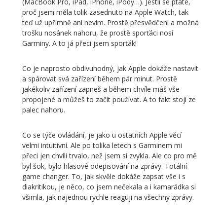
(MacBook Pro, iPad, iPhone, iPody…). Jestli se ptáte,
proč jsem měla tolik zasednuto na Apple Watch, tak
teď už upřímně ani nevím. Prostě přesvědčení a možná
trošku nosánek nahoru, že prostě sporťáci nosí
Garminy. A to já přeci jsem sporťák!
Co je naprosto obdivuhodný, jak Apple dokáže nastavit
a spárovat svá zařízení během pár minut. Prostě
jakékoliv zařízení zapneš a během chvíle máš vše
propojené a můžeš to začít používat. A to fakt stojí ze
palec nahoru.
Co se týče ovládání, je jako u ostatních Apple věcí
velmi intuitivní. Ale po tolika letech s Garminem mi
přeci jen chvíli trvalo, než jsem si zvykla. Ale co pro mě
byl šok, bylo hlasové odepisování na zprávy. Totální
game changer. To, jak skvěle dokáže zapsat vše i s
diakritikou, je něco, co jsem nečekala a i kamarádka si
všimla, jak najednou rychle reaguji na všechny zprávy.