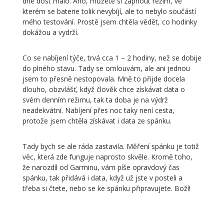
dne dost málo. Ano, můžete si zapnout režim, ve
kterém se baterie tolik nevybíjí, ale to nebylo součástí
mého testování. Prostě jsem chtěla vědět, co hodinky
dokážou a vydrží.
Co se nabíjení týče, trvá cca 1 – 2 hodiny, než se dobije
do plného stavu. Tady se omlouvám, ale ani jednou
jsem to přesně nestopovala. Mně to přijde docela
dlouho, obzvlášť, když člověk chce získávat data o
svém denním režimu, tak ta doba je na výdrž
neadekvátní. Nabíjení přes noc taky není cesta,
protože jsem chtěla získávat i data ze spánku.
Tady bych se ale ráda zastavila. Měření spánku je totiž
věc, která zde funguje naprosto skvěle. Kromě toho,
že narozdíl od Garminu, vám píše opravdový čas
spánku, tak přidává i data, když už jste v posteli a
třeba si čtete, nebo se ke spánku připravujete. Boží!