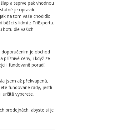
došlap a teprve pak vhodnou
dstatné je opravdu
, jak na tom vaše chodidlo
 běžci s lidmi z TriExpertu.
 botu dle vašich
ním doporučením je obchod
 příznivé ceny, i když ze
jci i fundovaně poradí.
yla jsem až překvapená,
ete fundované rady, jestli
 určitě vyberete.
ch prodejnách, abyste si je