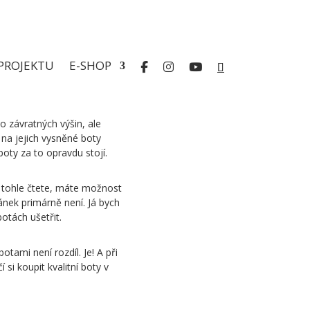
PROJEKTU
E-SHOP
o závratných výšin, ale
i na jejich vysněné boty
oty za to opravdu stojí.
o tohle čtete, máte možnost
nek primárně není. Já bych
otách ušetřit.
tami není rozdíl. Je! A při
si koupit kvalitní boty v