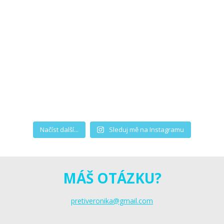
Načíst další...
Sleduj mě na Instagramu
MÁŠ OTÁZKU?
pretiveronika@gmail.com