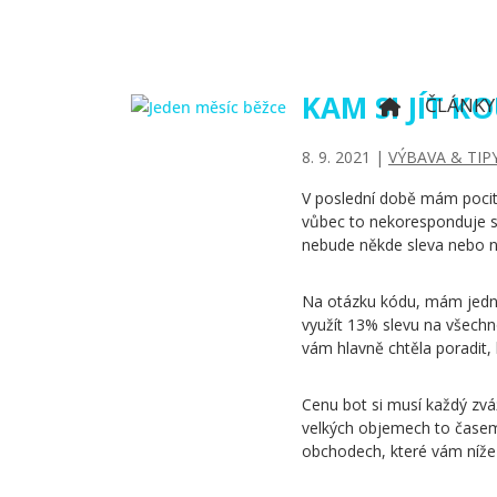
KAM SI JÍT K
ČLÁNKY
8. 9. 2021
|
VÝBAVA & TIP
V poslední době mám pocit, 
vůbec to nekoresponduje s je
nebude někde sleva nebo ně
Na otázku kódu, mám jed
využít 13% slevu na všechn
vám hlavně chtěla poradit, 
Cenu bot si musí každý zváž
velkých objemech to časem p
obchodech, které vám níže