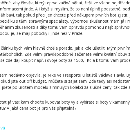
 běžné, aby člověk, který teprve začíná běhat, řešil ze všeho nejdřív 
nformacemi jinde. A i když si myslím, že to není úplně podstatné, po
běh baví, tak pokud přeci jen chcete před nákupem prvních bot zjistit
speciálku s těmi správnými specialisty. Výbornou zkušenost mám já i mí
s běháním zkušenosti a díky tomu vám opravdu pomohou najít správnou
ou je, že mají pobočky i jinde než v Praze.
o článku bych vám hlavně chtěla poradit, jak a kde ušetřit. Mým prv
Štěrboholích. Zde velmi pravděpodobně seženete velmi kvalitní obuv za
h se zde dají koupit např. i dvoje boty za 1500,- Kč a k tomu vám prode
m nedávno objevila, je Nike ve Freeportu u letiště Václava Havla. B
pokud jste out off budget, můžete si zajet sem. Zde tedy asi nedostan
 jdete po určitém modelu z minulých kolekcí za slušné ceny, tak zde si
ptat já vás: kam chodíte kupovat boty vy a vybíráte si boty v kamenný
tu? A jaká cena bot je pro vás přijatelná?
ová