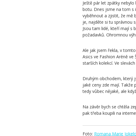
Ještě pár let zpátky nebylo
botu. Dnes jsme na tom s i
vyběhnout a zjistit, že mě 
je, najděte si tu správnou 
Jsou tam lidé, kteří mají 
požadavků. Ohromnou výhod
Ale jak jsem řekla, v tomt
Asics ve Fashion Aréně ve 
starších kolekcí. Ve slevác
Druhým obchodem, který jse
jaké ceny zde mají. Takže 
tedy vůbec nějaké, ale když
Na závěr bych se chtěla ze
pak třeba koupili na interne
Foto:
Romana Marie Jokel