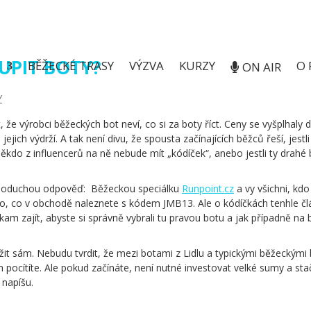
OUPIT BOTY?
BĚŽECKÉ TRASY
VÝZVA
KURZY
O 
ON AIR
Y
že výrobci běžeckých bot neví, co si za boty říct. Ceny se vyšplhaly d
jich výdrží. A tak není divu, že spousta začínajících běžců řeší, jestl
kdo z influencerů na ně nebude mít „kódíček“, anebo jestli ty drahé b
noduchou odpověď: Běžeckou speciálku
Runpoint.cz
a vy všichni, kd
o, co v obchodě naleznete s kódem JMB13. Ale o kódíčkách tenhle člá
kam zajít, abyste si správně vybrali tu pravou botu a jak případně na b
it sám. Nebudu tvrdit, že mezi botami z Lidlu a typickými běžeckými bo
ocítíte. Ale pokud začínáte, není nutné investovat velké sumy a stačí 
 napíšu.