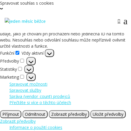
Spravovat souhlas s cookies
Abychom poskytli co nejlepší služby, používáme k ukládání a/nebo
přístupu k informacím o zařízení, technologie jako jsou soubory
cookies. Souhlas s těmito technologiemi nám umožní zpracovávat
údaje, jako je chování při procházení nebo jedinečná ID na tomto
webu. Nesouhlas nebo odvolání souhlasu může nepříznivě ovlivnit
určité vlastnosti a funkce.
Funkční
Vždy aktivní
Funkční
Předvolby
Předvolby
Statistiky
Statistiky
Marketing
Marketing
Spravovat možnosti
Spravovat služby
Správa {vendor_count} prodejců
Přečtěte si více o těchto účelech
Příjmout
Odmítnout
Zobrazit předvolby
Uložit předvolby
Zobrazit předvolby
Informace o použití cookies