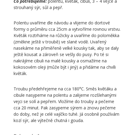
Co potřebujeme:
polentu, květák, cibuli, 3 – 4 vejce a
strouhaný sýr, sůl a pepř.
Polentu uvaříme dle návodu a vlijeme do dortové
formy o průměru cca 25cm a vytvoříme rovnou vrstvu.
Květák roztrháme na růžicky a uvaříme do poloměkka
(změkne ještě v troubě) ve slané vodě. Uvařený
nasekáme na přiměřeně velké kousky tak, aby se daly
ještě kousat a zároveň se vešly do pusy. Po té si
nakrájíme cibuli na malé kousky a osmažíme na
kokosovém oleji (může být i jiný) a přidáme na chvíli
květák.
Troubu předehřejeme na cca 180°C. Směs květáku a
cibule nasypeme na polentu a zalijeme rozšlehanými
vejci se solí a pepřem. Vložíme do trouby a pečeme
cca 20 minut. Pak zasypeme sýrem a znovu pečeme
do doby, než je celé vajíčko tuhé. Já osobně používám
kozí sýr, ale výtečně chutná i gouda.