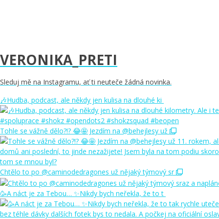
VERONIKA_PRETI
Sleduj mě na Instagramu, ať ti neuteče žádná novinka.
🎶Hudba, podcast, ale někdy jen kulisa na dlouhé ki
Tohle se vážně dělo?!? 😂🤩 Jezdím na @behejlesy už
Chtělo to po @caminodedragones už nějaký týmový sr
🥳A náct je za Tebou… ✨Nikdy bych neřekla, že to t