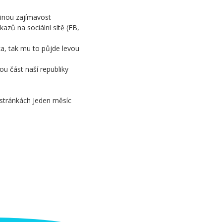
jinou zajímavost
azů na sociální sítě (FB,
ka, tak mu to půjde levou
u část naší republiky
 stránkách Jeden měsíc