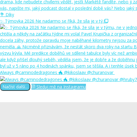
✨ Týmovka 2026 Ne nadarmo se říká, že síla je v tý
Always @caminodedragones 🐲 @kikoslaav @churanovar
Načíst další...
Sleduj mě na Instagramu