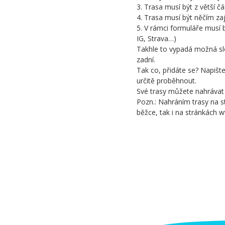
3. Trasa musí být z větší čá
4. Trasa musí být něčím za
5. V rámci formuláře musí b
IG, Strava…)
Takhle to vypadá možná slo
zadní.
Tak co, přidáte se? Napišt
určitě proběhnout.
Své trasy můžete nahrávat
Pozn.: Nahráním trasy na s
běžce, tak i na stránkách 