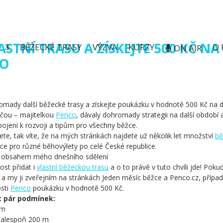
STNÍ TRASU A ZÍSKEJTE 500 KČ N
BĚŽECKÉ TRASY
VÝZVA
KURZY
O 
ON AIR
CO
mady další běžecké trasy a získejte poukázku v hodnotě 500 Kč na d
čou – majitelkou
Penco
, dávaly dohromady strategii na další období 
pojení k rozvoji a tipům pro všechny běžce.
e, tak víte, že na mých stránkách najdete už několik let množství
bě
ace pro různé běhovýlety po celé České republice.
í obsahem mého dnešního sdělení
ost přidat i
vlastní běžeckou trasu
a o to právě v tuto chvíli jde! Poku
e a my ji zveřejním na stránkách Jeden měsíc běžce a Penco.cz, přípa
osti
Penco
poukázku v hodnotě 500 Kč.
t pár podmínek:
km
t alespoň 200 m