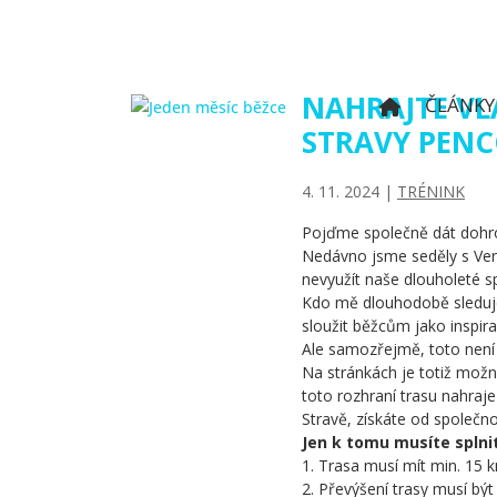
NAHRAJTE VLA
ČLÁNKY
STRAVY PEN
4. 11. 2024
|
TRÉNINK
Pojďme společně dát dohro
Nedávno jsme seděly s Ver
nevyužít naše dlouholeté s
Kdo mě dlouhodobě sledujet
sloužit běžcům jako inspir
Ale samozřejmě, toto nen
Na stránkách je totiž možn
toto rozhraní trasu nahraj
Stravě, získáte od společn
Jen k tomu musíte splni
1. Trasa musí mít min. 15 
2. Převýšení trasy musí bý