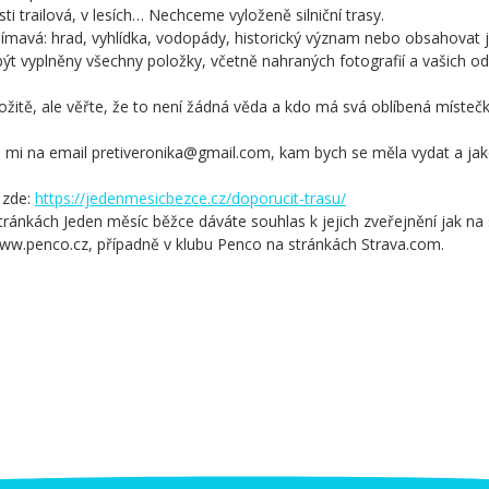
sti trailová, v lesích… Nechceme vyloženě silniční trasy.
jímavá: hrad, vyhlídka, vodopády, historický význam nebo obsahovat 
ýt vyplněny všechny položky, včetně nahraných fotografií a vašich odk
žitě, ale věřte, že to není žádná věda a kdo má svá oblíbená místeč
e mi na email pretiveronika@gmail.com, kam bych se měla vydat a jako
 zde:
https://jedenmesicbezce.cz/doporucit-trasu/
tránkách Jeden měsíc běžce dáváte souhlas k jejich zveřejnění jak na
www.penco.cz, případně v klubu Penco na stránkách Strava.com.