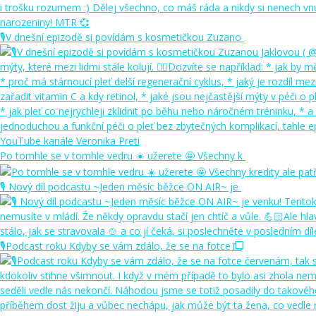
🎙️V dnešní epizodě si povídám s kosmetičkou Zuzano
Po tomhle se v tomhle vedru ☀️ užerete 🤩 Všechny k
🎙️ Nový díl podcastu ~Jeden měsíc běžce ON AIR~ je
🎙️Podcast roku Kdyby se vám zdálo, že se na fotce