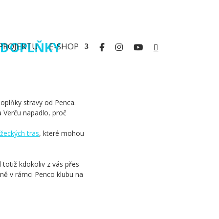
A DOPLŇKY
PROJEKTU
E-SHOP
oplňky stravy od Penca.
a Verču napadlo, proč
žeckých tras
, které mohou
d totiž kdokoliv z vás přes
dně v rámci Penco klubu na