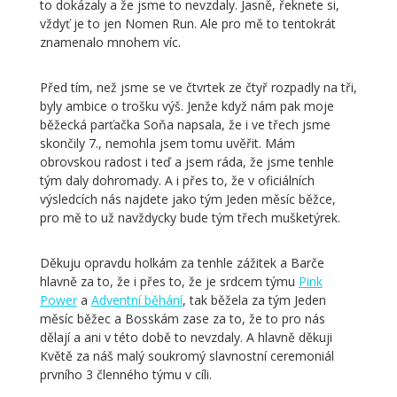
to dokázaly a že jsme to nevzdaly. Jasně, řeknete si,
vždyť je to jen Nomen Run. Ale pro mě to tentokrát
znamenalo mnohem víc.
Před tím, než jsme se ve čtvrtek ze čtyř rozpadly na tři,
byly ambice o trošku výš. Jenže když nám pak moje
běžecká parťačka Soňa napsala, že i ve třech jsme
skončily 7., nemohla jsem tomu uvěřit. Mám
obrovskou radost i teď a jsem ráda, že jsme tenhle
tým daly dohromady. A i přes to, že v oficiálních
výsledcích nás najdete jako tým Jeden měsíc běžce,
pro mě to už navždycky bude tým třech mušketýrek.
Děkuju opravdu holkám za tenhle zážitek a Barče
hlavně za to, že i přes to, že je srdcem týmu
Pink
Power
a
Adventní běhání
, tak běžela za tým Jeden
měsíc běžec a Bosskám zase za to, že to pro nás
dělají a ani v této době to nevzdaly. A hlavně děkuji
Květě za náš malý soukromý slavnostní ceremoniál
prvního 3 členného týmu v cíli.