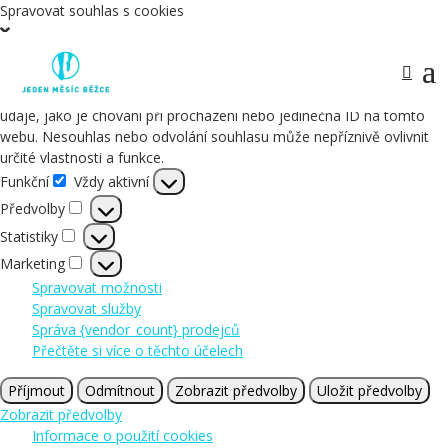
Spravovat souhlas s cookies
Abychom poskytli co nejlepší služby, používáme k ukládání a/nebo
přístupu k informacím o zařízení, technologie jako jsou soubory
cookies. Souhlas s těmito technologiemi nám umožní zpracovávat
údaje, jako je chování při procházení nebo jedinečná ID na tomto
webu. Nesouhlas nebo odvolání souhlasu může nepříznivě ovlivnit
určité vlastnosti a funkce.
Funkční
Vždy aktivní
Funkční
Předvolby
Předvolby
Statistiky
Statistiky
Marketing
Marketing
Spravovat možnosti
Spravovat služby
Správa {vendor_count} prodejců
Přečtěte si více o těchto účelech
Příjmout
Odmítnout
Zobrazit předvolby
Uložit předvolby
Zobrazit předvolby
Informace o použití cookies