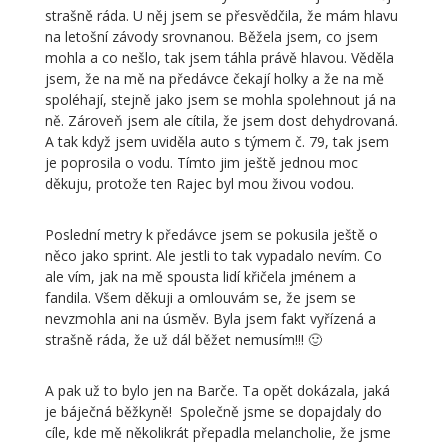
strašně ráda. U něj jsem se přesvědčila, že mám hlavu
na letošní závody srovnanou. Běžela jsem, co jsem
mohla a co nešlo, tak jsem táhla právě hlavou. Věděla
jsem, že na mě na předávce čekají holky a že na mě
spoléhají, stejně jako jsem se mohla spolehnout já na
ně. Zároveň jsem ale cítila, že jsem dost dehydrovaná.
A tak když jsem uviděla auto s týmem č. 79, tak jsem
je poprosila o vodu. Tímto jim ještě jednou moc
děkuju, protože ten Rajec byl mou živou vodou.
Poslední metry k předávce jsem se pokusila ještě o
něco jako sprint. Ale jestli to tak vypadalo nevím. Co
ale vím, jak na mě spousta lidí křičela jménem a
fandila. Všem děkuji a omlouvám se, že jsem se
nevzmohla ani na úsměv. Byla jsem fakt vyřízená a
strašně ráda, že už dál běžet nemusím!!! 🙂
A pak už to bylo jen na Barče. Ta opět dokázala, jaká
je báječná běžkyně! Společně jsme se dopajdaly do
cíle, kde mě několikrát přepadla melancholie, že jsme