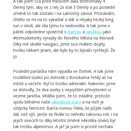
A tak jsem cca před měsícem dala dohromady 4
členný tým, aby se z něj 2x stal 3 členný a po poslední
změně to tak zůstalo i na samotný závod. Přiznávám,
chtělo se mi na to vykašlat a dát si nějaký hezký long
run v okolí, ale síla týmu to nedovolila. A tak jsme v
pátek odpoledne společně s
Barčou
a
Janičkou
jako
#trimusketerky vyrazily do Nového Města na Moravě.
Díky mé skvělé navigaci, jsme sice málem dojely
trošku někam jinam, ale bylo by to bývalo rychlejší. Že
jo.
Poslední parťačka nám vypadla ve čtvrtek. A tak jsme
rozdělení úseků po dohodě s Bosskama řešily až na
místě u večeře. Byl to trošku adrenalin. Nakonec jsme
se dohodly, že dva úseky s nejvyšším převýšením si
vezme Janička. Věděla jsem, že to zvládne, protože
spolu běháme naše
víkendové trasy
a na nich je
vždycky famózní. Barča rovnou řekla, že půjde radši
dál, než výš. Jenže ve finále to nehrálo takovou roli. I na
jejích úsecích to díky letošní změně několika úseků byl
tak trošku alpinismus. A já? Já jsem si prostě nechala