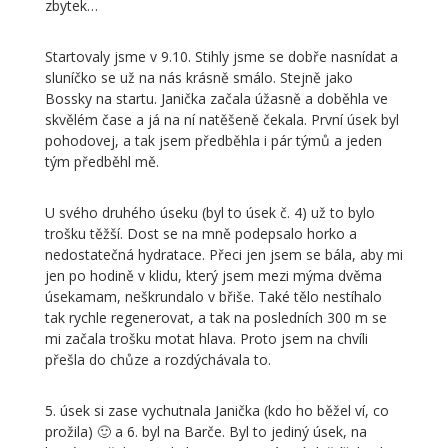
zbytek…
Startovaly jsme v 9.10. Stihly jsme se dobře nasnídat a
sluníčko se už na nás krásně smálo. Stejně jako
Bossky na startu. Janička začala úžasně a doběhla ve
skvělém čase a já na ní natěšeně čekala. První úsek byl
pohodovej, a tak jsem předběhla i pár týmů a jeden
tým předběhl mě.
U svého druhého úseku (byl to úsek č. 4) už to bylo
trošku těžší. Dost se na mně podepsalo horko a
nedostatečná hydratace. Přeci jen jsem se bála, aby mi
jen po hodině v klidu, který jsem mezi mýma dvěma
úsekamam, neškrundalo v břiše. Také tělo nestíhalo
tak rychle regenerovat, a tak na posledních 300 m se
mi začala trošku motat hlava. Proto jsem na chvíli
přešla do chůze a rozdýchávala to.
5. úsek si zase vychutnala Janička (kdo ho běžel ví, co
prožila) 🙂 a 6. byl na Barče. Byl to jediný úsek, na