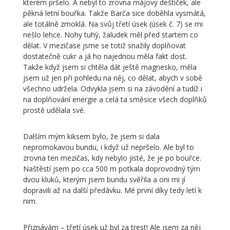
kterém pršelo. A nebyl to zrovna májový deštíček, ale
pěkná letní bouřka. Takže Barča sice doběhla vysmátá,
ale totálně zmoklá. Na svůj třetí úsek (úsek č. 7) se mi
nešlo lehce. Nohy tuhý, žaludek měl před startem co
dělat. V mezičase jsme se totiž snažily doplňovat
dostatečně cukr a já ho najednou měla fakt dost.
Takže když jsem si chtěla dát ještě magnesko, měla
jsem už jen při pohledu na něj, co dělat, abych v sobě
všechno udržela. Odvykla jsem si na závodění a tudíž i
na doplňování energie a celá ta směsice všech doplňků
prostě udělala své.
Dalším mým kiksem bylo, že jsem si dala
nepromokavou bundu, i když už nepršelo. Ale byl to
zrovna ten mezičas, kdy nebylo jisté, že je po bouřce.
Naštěstí jsem po cca 500 m potkala doprovodný tým
dvou kluků, kterým jsem bundu svěřila a oni mi jí
dopravili až na další předávku. Mé první díky tedy letí k
nim.
Přiznávám – třetí úsek už byl za trest! Ale jsem za něj