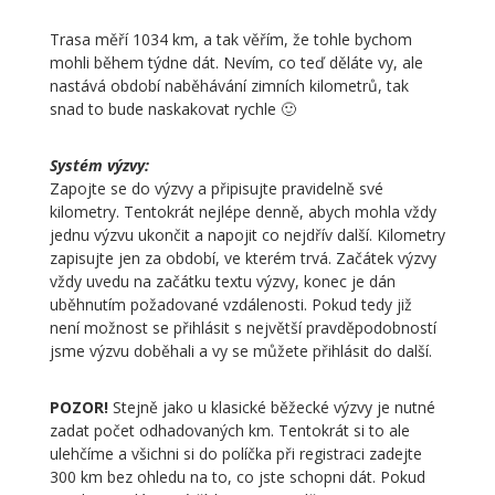
Trasa měří 1034 km, a tak věřím, že tohle bychom
mohli během týdne dát. Nevím, co teď děláte vy, ale
nastává období naběhávání zimních kilometrů, tak
snad to bude naskakovat rychle 🙂
Systém výzvy:
Zapojte se do výzvy a připisujte pravidelně své
kilometry. Tentokrát nejlépe denně, abych mohla vždy
jednu výzvu ukončit a napojit co nejdřív další. Kilometry
zapisujte jen za období, ve kterém trvá. Začátek výzvy
vždy uvedu na začátku textu výzvy, konec je dán
uběhnutím požadované vzdálenosti. Pokud tedy již
není možnost se přihlásit s největší pravděpodobností
jsme výzvu doběhali a vy se můžete přihlásit do další.
POZOR!
Stejně jako u klasické běžecké výzvy je nutné
zadat počet odhadovaných km. Tentokrát si to ale
ulehčíme a všichni si do políčka při registraci zadejte
300 km bez ohledu na to, co jste schopni dát. Pokud