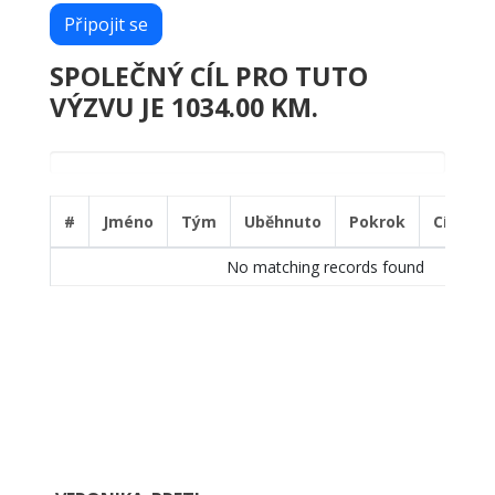
Připojit se
SPOLEČNÝ CÍL PRO TUTO
VÝZVU JE 1034.00 KM.
0%
#
Jméno
Tým
Uběhnuto
Pokrok
Cíl
Sp
No matching records found