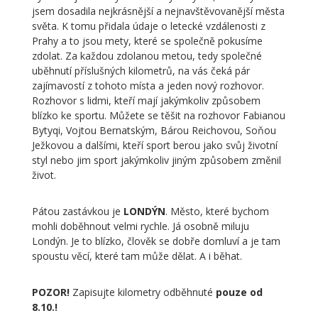
jsem dosadila nejkrásnější a nejnavštěvovanější města
světa. K tomu přidala údaje o letecké vzdálenosti z
Prahy a to jsou mety, které se společně pokusíme
zdolat. Za každou zdolanou metou, tedy společné
uběhnutí příslušných kilometrů, na vás čeká pár
zajímavostí z tohoto místa a jeden nový rozhovor.
Rozhovor s lidmi, kteří mají jakýmkoliv způsobem
blízko ke sportu. Můžete se těšit na rozhovor Fabianou
Bytyqi, Vojtou Bernatským, Bárou Reichovou, Soňou
Ježkovou a dalšími, kteří sport berou jako svůj životní
styl nebo jim sport jakýmkoliv jiným způsobem změnil
život.
Pátou zastávkou je
LONDÝN
. Město, které bychom
mohli doběhnout velmi rychle. Já osobně miluju
Londýn. Je to blízko, člověk se dobře domluví a je tam
spoustu věcí, které tam může dělat. A i běhat.
POZOR!
Zapisujte kilometry odběhnuté
pouze od
8.10.!