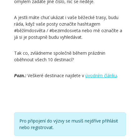
omylem zadáte jiné číslo, nic se neděje.
A jestli máte chuť ukázat i vaše běžecké trasy, budu
ráda, když vaše posty označíte hashtagem
#běžímdosvěta / #bezimdosveta nebo mě označíte a
já si je postupně budu vyhledávat.
Tak co, zvládneme společně během prázdnin
oběhnout všech 10 destinací?
Pozn.:
Veškeré destinace najdete v
úvodním článku
.
Pro připojení do výzvy se musíš nejdříve přihlásit
nebo registrovat.