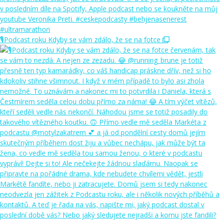
🎙️Podcast roku Kdyby se vám zdálo, že se na fotce