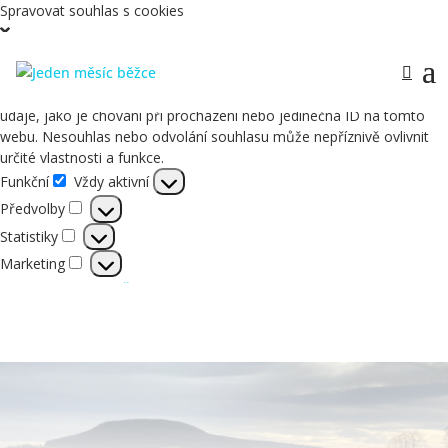
Spravovat souhlas s cookies
Abychom poskytli co nejlepší služby, používáme k ukládání a/nebo
přístupu k informacím o zařízení, technologie jako jsou soubory
cookies. Souhlas s těmito technologiemi nám umožní zpracovávat
údaje, jako je chování při procházení nebo jedinečná ID na tomto
webu. Nesouhlas nebo odvolání souhlasu může nepříznivě ovlivnit
určité vlastnosti a funkce.
Funkční
Vždy aktivní
Funkční
Předvolby
Předvolby
Statistiky
Statistiky
Marketing
Marketing
Spravovat možnosti
Spravovat služby
Správa {vendor_count} prodejců
Přečtěte si více o těchto účelech
Příjmout
Odmítnout
Zobrazit předvolby
Uložit předvolby
Zobrazit předvolby
Informace o použití cookies