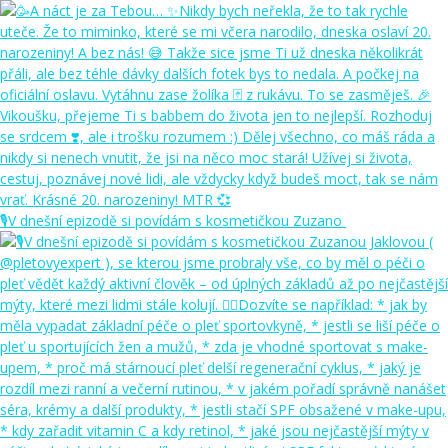
🎙️V dnešní epizodě si povídám s kosmetičkou Zuzano