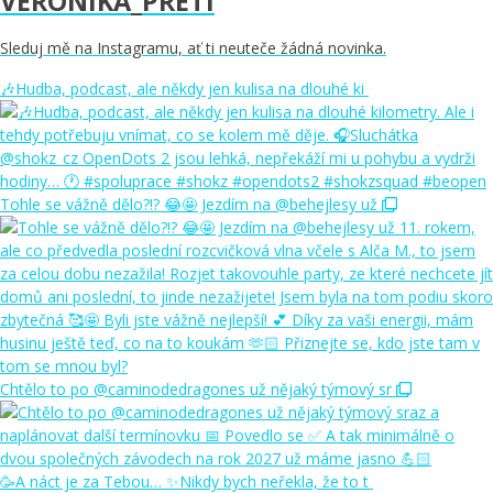
VERONIKA_PRETI
Sleduj mě na Instagramu, ať ti neuteče žádná novinka.
🎶Hudba, podcast, ale někdy jen kulisa na dlouhé ki
Tohle se vážně dělo?!? 😂🤩 Jezdím na @behejlesy už
Chtělo to po @caminodedragones už nějaký týmový sr
🥳A náct je za Tebou… ✨Nikdy bych neřekla, že to t