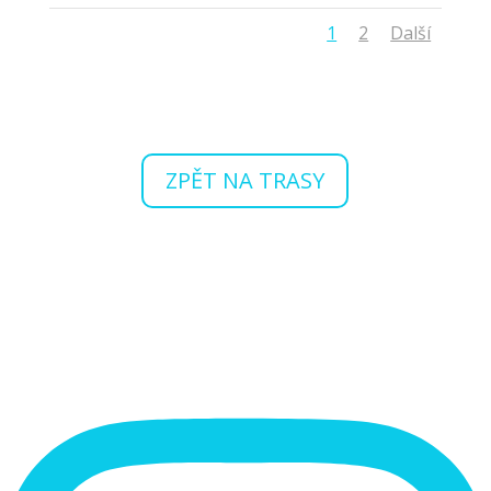
1
2
Další
ZPĚT NA TRASY