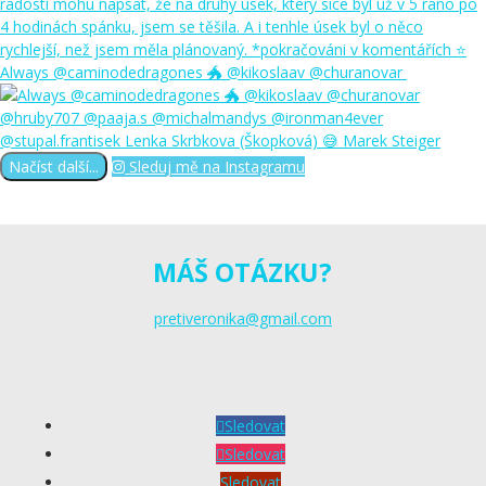
Always @caminodedragones 🐲 @kikoslaav @churanovar
Načíst další...
Sleduj mě na Instagramu
MÁŠ OTÁZKU?
pretiveronika@gmail.com
Sledovat
Sledovat
Sledovat