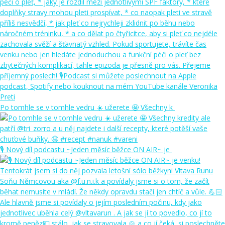
Po tomhle se v tomhle vedru ☀️ užerete 🤩 Všechny k
🎙️ Nový díl podcastu ~Jeden měsíc běžce ON AIR~ je