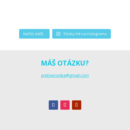
Načíst další...
Sleduj mě na Instagramu
MÁŠ OTÁZKU?
pretiveronika@gmail.com