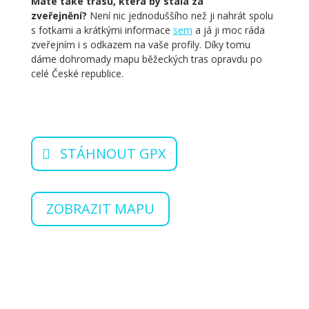
Máte také trasu, která by stála za
zveřejnění?
Není nic jednoduššího než ji nahrát spolu
s fotkami a krátkými informace
sem
a já ji moc ráda
zveřejním i s odkazem na vaše profily. Díky tomu
dáme dohromady mapu běžeckých tras opravdu po
celé České republice.
STÁHNOUT GPX
ZOBRAZIT MAPU