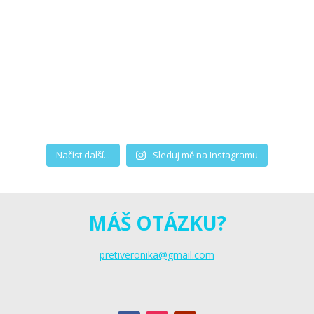
Načíst další...
Sleduj mě na Instagramu
MÁŠ OTÁZKU?
pretiveronika@gmail.com