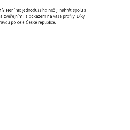
ní?
Není nic jednoduššího než ji nahrát spolu s
da zveřejním i s odkazem na vaše profily. Díky
vdu po celé České republice.