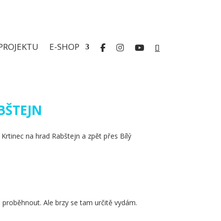
PROJEKTU
E-SHOP
BŠTEJN
ar Krtinec na hrad Rabštejn a zpět přes Bílý
proběhnout. Ale brzy se tam určitě vydám.