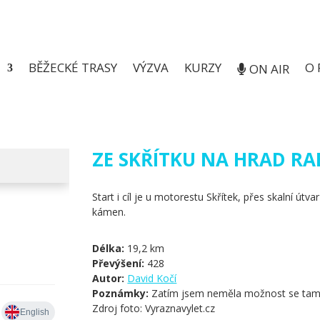
BĚŽECKÉ TRASY
VÝZVA
KURZY
O 
ON AIR
ZE SKŘÍTKU NA HRAD RA
Start i cíl je u motorestu Skřítek, přes skalní útv
kámen.
Délka:
19,2 km
Převýšení:
428
Autor:
David Kočí
Poznámky:
Zatím jsem neměla možnost se tam 
Zdroj foto: Vyraznavylet.cz