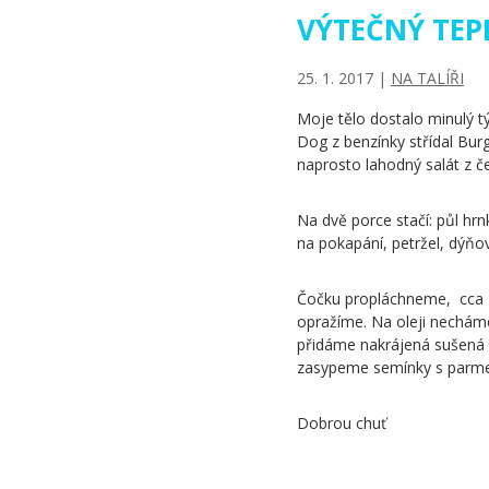
VÝTEČNÝ TEP
25. 1. 2017
|
NA TALÍŘI
Moje tělo dostalo minulý tý
Dog z benzínky střídal Bur
naprosto lahodný salát z č
Na dvě porce stačí: půl hrnk
na pokapání, petržel, dýň
Čočku propláchneme, cca 2
opražíme. Na oleji necháme
přidáme nakrájená sušená 
zasypeme semínky s parm
Dobrou chuť