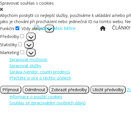
Spravovat souhlas s cookies
Abychom poskytli co nejlepší služby, používáme k ukládání a/nebo p
jako je chování při procházení nebo jedinečná ID na tomto webu. Nes
ČLÁNKY
Funkční
Vždy aktivní
Funkční
Předvolby
Předvolby
Statistiky
Statistiky
Marketing
Marketing
Spravovat možnosti
Spravovat služby
Správa {vendor_count} prodejců
Přečtěte si více o těchto účelech
Příjmout
Odmítnout
Zobrazit předvolby
Uložit předvolby
Zo
Informace o použití cookies
Souhlas se zpracováním osobních údajů