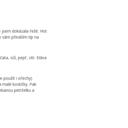
o jsem dokázala řešit. Hot
k vám přináším tip na
ata, sůl, pepř, citr. šťáva
 použít i ořechy)
a malé kostičky. Pak
ekanou petrželku a