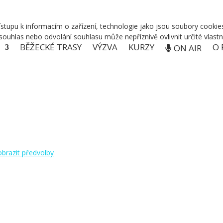
řístupu k informacím o zařízení, technologie jako jsou soubory cook
ouhlas nebo odvolání souhlasu může nepříznivě ovlivnit určité vlastn
BĚŽECKÉ TRASY
VÝZVA
KURZY
O 
ON AIR
brazit předvolby