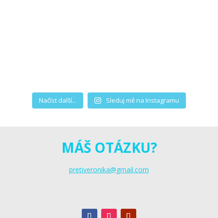
Načíst další...
Sleduj mě na Instagramu
MÁŠ OTÁZKU?
pretiveronika@gmail.com