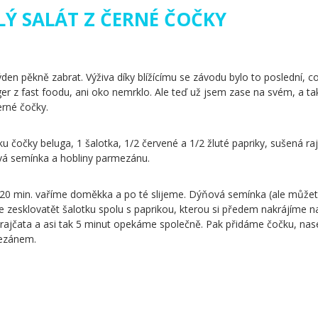
LÝ SALÁT Z ČERNÉ ČOČKY
den pěkně zabrat. Výživa díky blížícímu se závodu bylo to poslední, c
ger z fast foodu, ani oko nemrklo. Ale teď už jsem zase na svém, a ta
erné čočky.
u čočky beluga, 1 šalotka, 1/2 červené a 1/2 žluté papriky, sušená rajč
ová semínka a hobliny parmezánu.
0 min. vaříme doměkka a po té slijeme. Dýňová semínka (ale můžete
 zesklovatět šalotku spolu s paprikou, kterou si předem nakrájíme n
rajčata a asi tak 5 minut opekáme společně. Pak přidáme čočku, nas
ezánem.