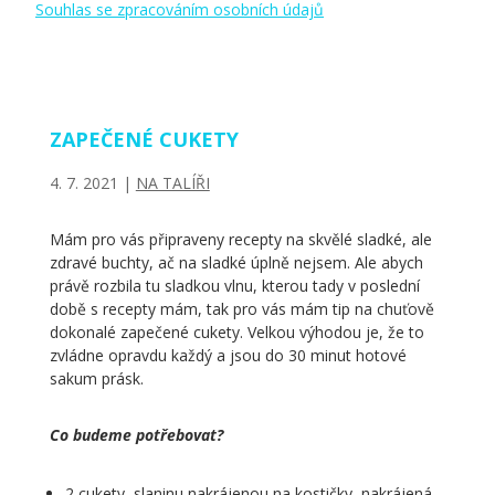
Souhlas se zpracováním osobních údajů
ZAPEČENÉ CUKETY
4. 7. 2021
|
NA TALÍŘI
Mám pro vás připraveny recepty na skvělé sladké, ale
zdravé buchty, ač na sladké úplně nejsem. Ale abych
právě rozbila tu sladkou vlnu, kterou tady v poslední
době s recepty mám, tak pro vás mám tip na chuťově
dokonalé zapečené cukety. Velkou výhodou je, že to
zvládne opravdu každý a jsou do 30 minut hotové
sakum prásk.
Co budeme potřebovat?
2 cukety, slaninu nakrájenou na kostičky, nakrájená