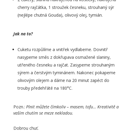
cherry rajčátka, 1 stroužek česneku, strouhaný sýr
(nejlépe chutná Gouda), olivový olej, tymián.
Jak na to?
Cuketu rozpůlíme a vnitřek vydlabeme. Dovnitř
nasypeme směs z dokřupava osmažené slaniny,
utřeného česneku a rajčat. Zasypeme strouhaným
sýrem a čerstvým tyminánem. Nakonec pokapeme
olivovým olejem a dáme na 20 minut zapéct do
trouby předehřáté na 180°C.
Pozn.:
Plnit můžete čímkoliv – masem, tofu… Kreativitě a
vaším chutím se meze nekladou.
Dobrou chuť.