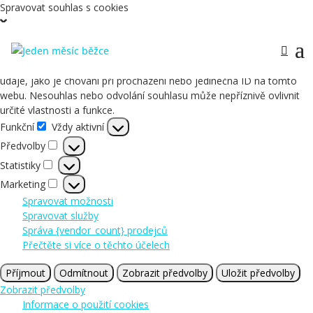
Spravovat souhlas s cookies
Abychom poskytli co nejlepší služby, používáme k ukládání a/nebo
přístupu k informacím o zařízení, technologie jako jsou soubory
cookies. Souhlas s těmito technologiemi nám umožní zpracovávat
údaje, jako je chování při procházení nebo jedinečná ID na tomto
webu. Nesouhlas nebo odvolání souhlasu může nepříznivě ovlivnit
určité vlastnosti a funkce.
Funkční
Vždy aktivní
Funkční
Předvolby
Předvolby
Statistiky
Statistiky
Marketing
Marketing
Spravovat možnosti
Spravovat služby
Správa {vendor_count} prodejců
Přečtěte si více o těchto účelech
Příjmout
Odmítnout
Zobrazit předvolby
Uložit předvolby
Zobrazit předvolby
Informace o použití cookies