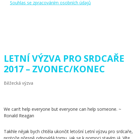
Souhlas se zpracováním osobních údajů
LETNÍ VÝZVA PRO SRDCAŘE
2017 – ZVONEC/KONEC
Běžecká výzva
We can’t help everyone but everyone can help someone. ~
Ronald Reagan
Takhle nějak bych chtěla ukončit letošní Letní výzvu pro srdcaře,
protože přesně odpovídá tomu, jak se k pomoci stavím já. Víte,