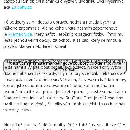
časopisu Run objevila zmíňku o výzvě v úvodníku Evči Fryšarové
aka
Za běhu.cz
.
Té podpory se mi dostalo opravdu hodně a nerada bych na
někoho zapomněla. Ale na koho určitě nesmím zapomenout
je
Přemek Vida
, který nafotil letošní propagační fotky. Tímto mu
ještě jednou velmi děkuju za ochotu a za čas, který se mnou a
právě s Markem Moflarem strávil.
Každopádně zpátky do přítomnosti. Letní výzva pro srdcaře 2017
Klepnutím přijměte marketingové soubory cookie a povolte
je za námi a vy jste opět běhali jako o život. Někteří díky výzvě
tento obsah
údajně naběhali své rekordy, jiným to prý sice tolik neběhalo, ale
zase poslali peněz o něco víc. Věřte mi, že si vážím každé koruny,
kterou jste ochotni investovat do někoho, koho možná ani
osobně neznáte. Ale pokud je chcete poznat, stavte se na stánku
Nadace Leontinka, až budete na RunTour. Tam je totiž všechny
uvidíte a budete vědět, že i díky vám mohou dělat, to co baví nás
všechny. Běhat.
Ale teď už jsou na řadě formality. Přišel totiž čas, splatit své účty.