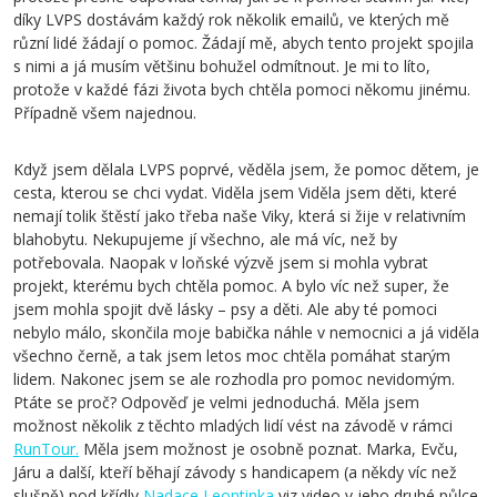
díky LVPS dostávám každý rok několik emailů, ve kterých mě
různí lidé žádají o pomoc. Žádají mě, abych tento projekt spojila
s nimi a já musím většinu bohužel odmítnout. Je mi to líto,
protože v každé fázi života bych chtěla pomoci někomu jinému.
Případně všem najednou.
Když jsem dělala LVPS poprvé, věděla jsem, že pomoc dětem, je
cesta, kterou se chci vydat. Viděla jsem Viděla jsem děti, které
nemají tolik štěstí jako třeba naše Viky, která si žije v relativním
blahobytu. Nekupujeme jí všechno, ale má víc, než by
potřebovala. Naopak v loňské výzvě jsem si mohla vybrat
projekt, kterému bych chtěla pomoc. A bylo víc než super, že
jsem mohla spojit dvě lásky – psy a děti. Ale aby té pomoci
nebylo málo, skončila moje babička náhle v nemocnici a já viděla
všechno černě, a tak jsem letos moc chtěla pomáhat starým
lidem. Nakonec jsem se ale rozhodla pro pomoc nevidomým.
Ptáte se proč? Odpověď je velmi jednoduchá. Měla jsem
možnost několik z těchto mladých lidí vést na závodě v rámci
RunTour.
Měla jsem možnost je osobně poznat. Marka, Evču,
Járu a další, kteří běhají závody s handicapem (a někdy víc než
slušně) pod křídly
Nadace Leontinka
viz video v jeho druhé půlce.