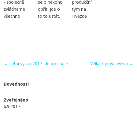
- společně
se o někoho
produkční
zvládneme
opřít, jde o
tým na
všechno
to to ustát.
Hvězdě
←
Letní výzva 2017 jde do finále
Velká říjnová výzva
→
Dovednosti
Zveřejněno
6.9.2017