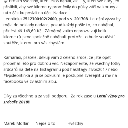
😀 Prosím všechny, kteří letos běhali, ale i ty, kteří své dary jen
přislíbili, aby své kilometry proměnily do půlky září na koruny a
tuto částku poslali na účet Nadace
Leontinka
2512300102/2600,
pod v.s.
201708.
Letošní výzva by
měla do poklady nadace, pokud každý pošle to, co naběhal,
přinést 46 148,60 Kč. Záměrně zatím neprozrazuji kolik
kilometrů jsme společně naběhali, protože to bude součástí
soutěže, kterou pro vás chystám.
Kamarádi, přátelé, děkuji vám z celého srdce, že jste opět
proběhali léto pro dobrou věc. Nezapomeňte, že všechny fotky
srdcařů najdete na Instagramu pod hashtagy #lvps2017 nebo
#lvpsleontinka a já se pokusím je postupně zveřejnit u mě na
facebooku ve zvláštním albu.
Díky za všechno a za vaši podporu. Za rok zase u
Letní výzvy pro
srdcaře 2018
!!!
Marek Moflar
Nejde o to
Hvězdný