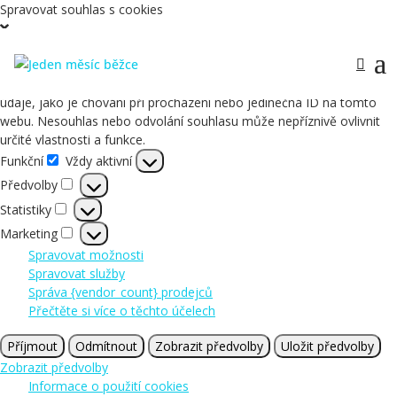
Spravovat souhlas s cookies
Abychom poskytli co nejlepší služby, používáme k ukládání a/nebo
přístupu k informacím o zařízení, technologie jako jsou soubory
cookies. Souhlas s těmito technologiemi nám umožní zpracovávat
údaje, jako je chování při procházení nebo jedinečná ID na tomto
webu. Nesouhlas nebo odvolání souhlasu může nepříznivě ovlivnit
určité vlastnosti a funkce.
Funkční
Vždy aktivní
Funkční
Předvolby
Předvolby
Statistiky
Statistiky
Marketing
Marketing
Spravovat možnosti
Spravovat služby
Správa {vendor_count} prodejců
Přečtěte si více o těchto účelech
Příjmout
Odmítnout
Zobrazit předvolby
Uložit předvolby
Zobrazit předvolby
Informace o použití cookies