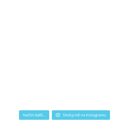
Načíst další...
Sleduj mě na Instagramu