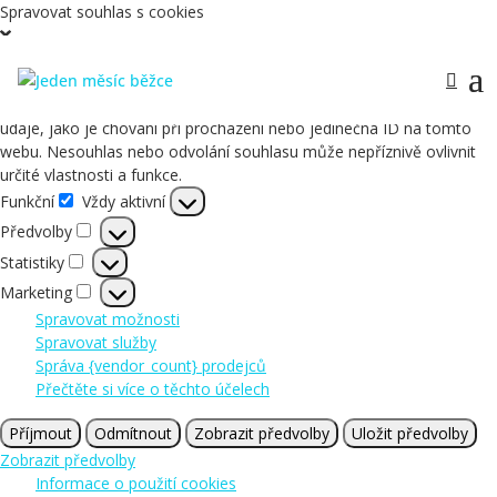
Spravovat souhlas s cookies
Abychom poskytli co nejlepší služby, používáme k ukládání a/nebo
přístupu k informacím o zařízení, technologie jako jsou soubory
cookies. Souhlas s těmito technologiemi nám umožní zpracovávat
údaje, jako je chování při procházení nebo jedinečná ID na tomto
webu. Nesouhlas nebo odvolání souhlasu může nepříznivě ovlivnit
určité vlastnosti a funkce.
Funkční
Vždy aktivní
Funkční
Předvolby
Předvolby
Statistiky
Statistiky
Marketing
Marketing
Spravovat možnosti
Spravovat služby
Správa {vendor_count} prodejců
Přečtěte si více o těchto účelech
Příjmout
Odmítnout
Zobrazit předvolby
Uložit předvolby
Zobrazit předvolby
Informace o použití cookies