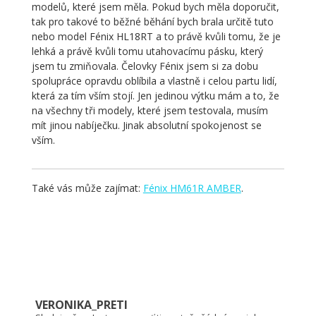
modelů, které jsem měla. Pokud bych měla doporučit,
tak pro takové to běžné běhání bych brala určitě tuto
nebo model Fénix HL18RT a to právě kvůli tomu, že je
lehká a právě kvůli tomu utahovacímu pásku, který
jsem tu zmiňovala. Čelovky Fénix jsem si za dobu
spolupráce opravdu oblíbila a vlastně i celou partu lidí,
která za tím vším stojí. Jen jedinou výtku mám a to, že
na všechny tři modely, které jsem testovala, musím
mít jinou nabíječku. Jinak absolutní spokojenost se
vším.
Také vás může zajímat:
Fénix HM61R AMBER
.
VERONIKA_PRETI