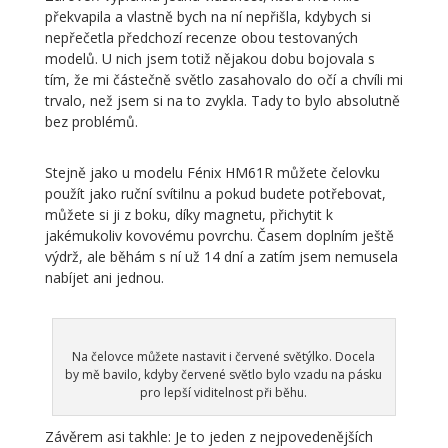
překvapila a vlastně bych na ní nepřišla, kdybych si
nepřečetla předchozí recenze obou testovaných
modelů. U nich jsem totiž nějakou dobu bojovala s
tím, že mi částečně světlo zasahovalo do očí a chvíli mi
trvalo, než jsem si na to zvykla. Tady to bylo absolutně
bez problémů.
Stejně jako u modelu Fénix HM61R můžete čelovku
použít jako ruční svítilnu a pokud budete potřebovat,
můžete si ji z boku, díky magnetu, přichytit k
jakémukoliv kovovému povrchu. Časem doplním ještě
výdrž, ale běhám s ní už 14 dní a zatím jsem nemusela
nabíjet ani jednou.
Na čelovce můžete nastavit i červené světýlko. Docela
by mě bavilo, kdyby červené světlo bylo vzadu na pásku
pro lepší viditelnost při běhu.
Závěrem asi takhle: Je to jeden z nejpovedenějších