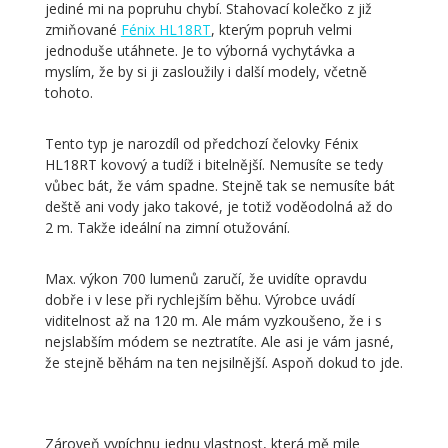
jediné mi na popruhu chybí. Stahovací kolečko z již
zmiňované
Fénix HL18RT
, kterým popruh velmi
jednoduše utáhnete. Je to výborná vychytávka a
myslím, že by si ji zasloužily i další modely, včetně
tohoto.
Tento typ je narozdíl od předchozí čelovky Fénix
HL18RT kovový a tudíž i bitelnější. Nemusíte se tedy
vůbec bát, že vám spadne. Stejně tak se nemusíte bát
deště ani vody jako takové, je totiž voděodolná až do
2 m. Takže ideální na zimní otužování.
Max. výkon 700 lumenů zaručí, že uvidíte opravdu
dobře i v lese při rychlejším běhu. Výrobce uvádí
viditelnost až na 120 m. Ale mám vyzkoušeno, že i s
nejslabším módem se neztratíte. Ale asi je vám jasné,
že stejně běhám na ten nejsilnější. Aspoň dokud to jde.
Zároveň vypíchnu jednu vlastnost, která mě mile