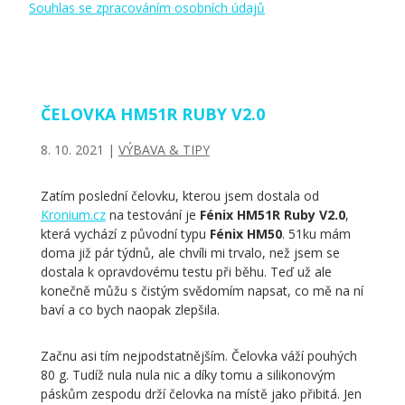
Souhlas se zpracováním osobních údajů
ČELOVKA HM51R RUBY V2.0
8. 10. 2021
|
VÝBAVA & TIPY
Zatím poslední čelovku, kterou jsem dostala od
Kronium.cz
na testování je
Fénix HM51R Ruby V2.0
,
která vychází z původní typu
Fénix HM50
. 51ku mám
doma již pár týdnů, ale chvíli mi trvalo, než jsem se
dostala k opravdovému testu při běhu. Teď už ale
konečně můžu s čistým svědomím napsat, co mě na ní
baví a co bych naopak zlepšila.
Začnu asi tím nejpodstatnějším. Čelovka váží pouhých
80 g. Tudíž nula nula nic a díky tomu a silikonovým
páskům zespodu drží čelovka na místě jako přibitá. Jen