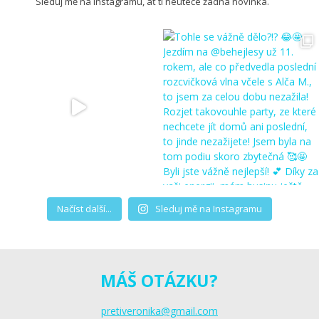
Sleduj mě na Instagramu, ať ti neuteče žádná novinka.
Načíst další...
Sleduj mě na Instagramu
MÁŠ OTÁZKU?
pretiveronika@gmail.com