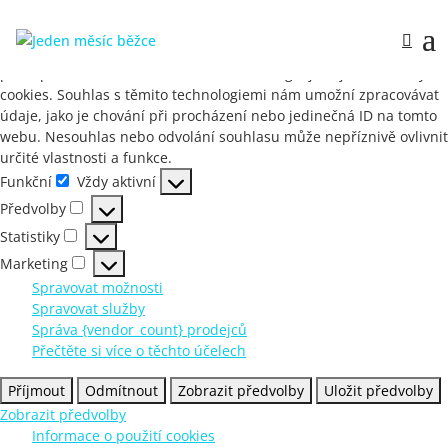
Spravovat souhlas s cookies
Abychom poskytli co nejlepší služby, používáme k ukládání a/nebo
přístupu k informacím o zařízení, technologie jako jsou soubory
cookies. Souhlas s těmito technologiemi nám umožní zpracovávat
údaje, jako je chování při procházení nebo jedinečná ID na tomto
webu. Nesouhlas nebo odvolání souhlasu může nepříznivě ovlivnit
určité vlastnosti a funkce.
Funkční
Vždy aktivní
Funkční
Předvolby
Předvolby
Statistiky
Statistiky
Marketing
Marketing
Spravovat možnosti
Spravovat služby
Správa {vendor_count} prodejců
Přečtěte si více o těchto účelech
Příjmout
Odmítnout
Zobrazit předvolby
Uložit předvolby
Zobrazit předvolby
Informace o použití cookies