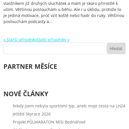
vlastníkem již druhých sluchátek a mám je skoro přirostlé k
uším. Většinou poslouchám u běhu. Ale i u úklidu, protože to
je jediná motivace, proč vzít koště nebo hadr do ruky. Většinou
poslouchám podcasty a...
« Starší příspěvky
Další příspěvky »
PARTNER MĚSÍCE
NOVÉ ČLÁNKY
Nikdy jsem nebyla sportovní typ, aneb moje cesta na LH24
Ještěd Skyrace 2026
Projekt PŮLMARATON Míši Bednářové