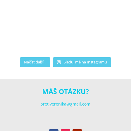
Načíst další...
Sleduj mě na Instagramu
MÁŠ OTÁZKU?
pretiveronika@gmail.com