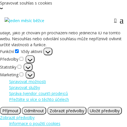
Spravovat souhlas s cookies
Abychom poskytli co nejlepší služby, používáme k ukládání a/nebo
přístupu k informacím o zařízení, technologie jako jsou soubory
cookies. Souhlas s těmito technologiemi nám umožní zpracovávat
údaje, jako je chování při procházení nebo jedinečná ID na tomto
webu. Nesouhlas nebo odvolání souhlasu může nepříznivě ovlivnit
určité vlastnosti a funkce.
Funkční
Vždy aktivní
Funkční
Předvolby
Předvolby
Statistiky
Statistiky
Marketing
Marketing
Spravovat možnosti
Spravovat služby
Správa {vendor_count} prodejců
Přečtěte si více o těchto účelech
Příjmout
Odmítnout
Zobrazit předvolby
Uložit předvolby
Zobrazit předvolby
Informace o použití cookies